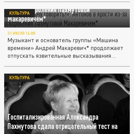
«Даже не хочу говорить!»: Антонов в ярости
из-за оскорбления Пахмутовой
КУЛЬТУРА
Макаревичем*
31 ИЮЛЯ 14:08
Музыкант и основатель группы «Машина
времени» Андрей Макаревич* продолжает
отпускать язвительные высказывания...
КУЛЬТУРА
Госпитализированная Александра
Пахмутова сдала отрицательный тест на