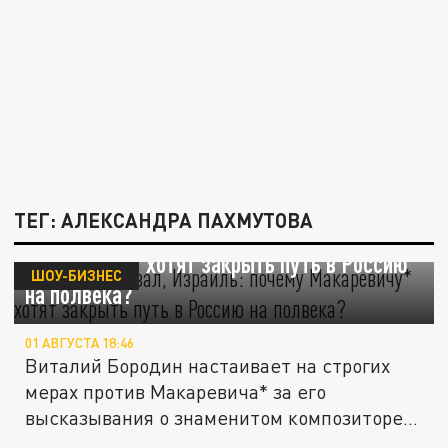
ТЕГ: АЛЕКСАНДРА ПАХМУТОВА
Чемодан, вокзал, Израиль: почему
Макаревичу* хотят закрыть путь в Россию
ШОУ-БИЗНЕС
на полвека?
01 АВГУСТА 18:46
Виталий Бородин настаивает на строгих
мерах против Макаревича* за его
высказывания о знаменитом композиторе...