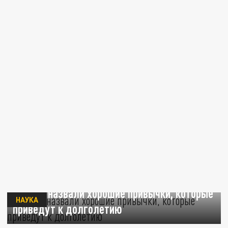
Ученые назвали хорошие привычки, которые
НАУКА
приведут к долголетию