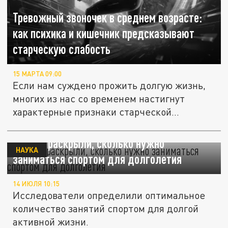
Тревожный звоночек в среднем возрасте:
как психика и кишечник предсказывают
старческую слабость
15 МАРТА 09:00
Если нам суждено прожить долгую жизнь,
многих из нас со временем настигнут
характерные признаки старческой...
Ученые раскрыли, сколько нужно
НАУКА
заниматься спортом для долголетия
14 ИЮЛЯ 10:15
Исследователи определили оптимальное
количество занятий спортом для долгой
активной жизни.