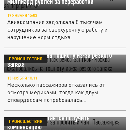
миллиард рублей за переработки
19 ЯНВАРЯ 15:03
Авиакомпания задолжала 8 тысячам
сотрудников за сверхурочную работу и
нарушение норм отдыха.
Пассажиры и экипаж рейса Бангкок-Москва
пожаловались на тошноту из-за резкого
ПРОИСШЕСТВИЯ
запаха
13 НОЯБРЯ 18:11
Несколько пассажиров отказались от
осмотра медиками, тогда как двум
стюардессам потребовалась
госпитализация.
300 тысяч рублей за пролитый чай:
Пассажирка пытается получить
ПРОИСШЕСТВИЯ
компенсацию