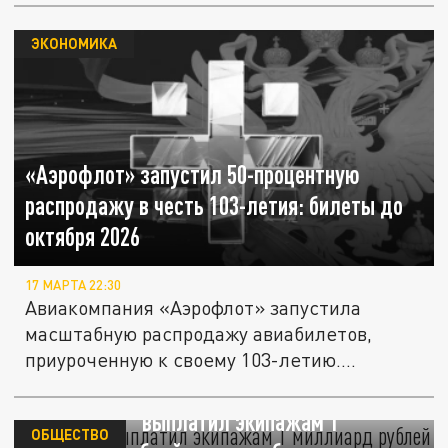
ЭКОНОМИКА
«Аэрофлот» запустил 50-процентную
распродажу в честь 103-летия: билеты до
октября 2026
17 МАРТА 22:30
Авиакомпания «Аэрофлот» запустила
масштабную распродажу авиабилетов,
приуроченную к своему 103-летию.
Скидки...
"Аэрофлот" выплатил экипажам 1
ОБЩЕСТВО