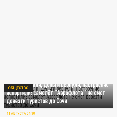
Рейс отменили, деньги вернули, настроение
ОБЩЕСТВО
испортили: самолёт "Аэрофлота" не смог
довезти туристов до Сочи
11 АВГУСТА 04:30