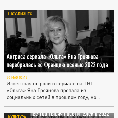
ШОУ-БИЗНЕС
Актриса сериала «Ольга» Яна Троянова
перебралась во Францию осенью 2022 года
30 МАЯ 02:13
Известная по роли в сериале на ТНТ
«Ольга» Яна Троянова пропала из
социальных сетей в прошлом году, но...
Забайкальский художественный музей
принял более 100 тысяч посетителей в 2022
КУЛЬТУРА