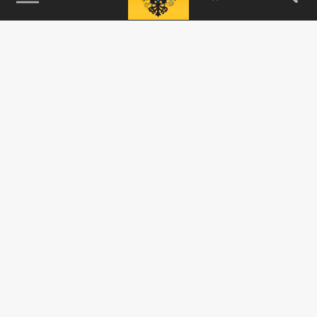
115093, г. Москва, переулок Партийный,
д.1, к.57, стр.3, эт.1, пом.I, ком.45