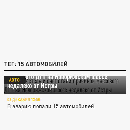
ТЕГ: 15 АВТОМОБИЛЕЙ
MASH: Метель и снег стали причиной
массового ДТП на Новорижском шоссе
АВТО
недалеко от Истры
03 ДЕКАБРЯ 13:50
В аварию попали 15 автомобилей.