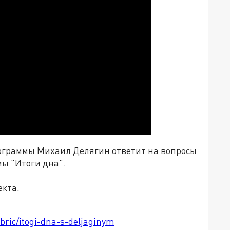
ограммы Михаил Делягин ответит на вопросы
мы "Итоги дна".
екта.
ubric/itogi-dna-s-deljaginym