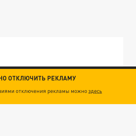
ТНО ОТКЛЮЧИТЬ РЕКЛАМУ
ОСКВЫ: НА ГЕНЕРАЛОВ ОХОТЯТСЯ "ЖИВЫЕ ДРОНЫ"
овиями отключения рекламы можно
здесь
. НО БЕДЫ ДЛЯ МАЛЫШЕЙ НЕ ЗАКОНЧИЛИСЬ
НОВОЕ МАСШТАБНЕЙШЕЕ НАСТУПЛЕНИЕ. ТРИ УЛЬТИМАТУМА ЗЕЛЕНСКОГО ПУТИНУ. "ЛЬВОВ КИМА" ПОСТАВЯТ НА ПВО? ГЛОБАЛЬНЫЙ ПРОРЫВ ПОД ЗАПОРОЖЬЕМ
О ИРАНСКОМУ СУДНУ НА КАСПИИ РАСКРЫТА