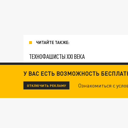
ЧИТАЙТЕ ТАКЖЕ:
ТЕХНОФАШИСТЫ XXI ВЕКА
У ВАС ЕСТЬ ВОЗМОЖНОСТЬ БЕСПЛА
"КРОТАМИ" БЫЛИ ВСЕ? ТЕРАКТ В ЦЕНТРЕ М
Ознакомиться с усл
ОТКЛЮЧИТЬ РЕКЛАМУ
ДАНЯ С ДАШЕЙ СПАСЛИСЬ ОТ БОЕВИКОВ ВСУ
ВОТ ЭТО ТРИЛЛЕР! ТАЙНА УДАРА УКРАИНЫ П