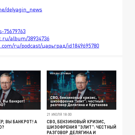
.me/delyagin_news
ts-75679763
x.ru/album/38934736
le.com/ru/podcast/царьград/id1849695780
21 ИЮЛЯ 18:00
Р, ВЫ БАНКРОТ! А
СВО, БЕНЗИНОВЫЙ КРИЗИС,
О?
ШИЗОФРЕНИЯ "ЭЛИТ": ЧЕСТНЫЙ
РАЗГОВОР ДЕЛЯГИНА И