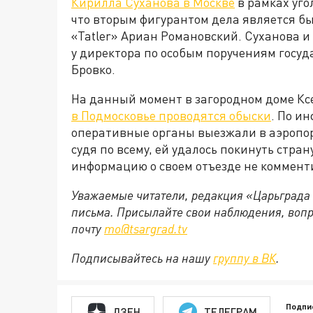
Кирилла Суханова в Москве
в рамках уго
что вторым фигурантом дела является 
«Tatler» Ариан Романовский. Суханова и
у директора по особым поручениям госу
Бровко.
На данный момент в загородном доме К
в Подмосковье проводятся обыски
. По и
оперативные органы выезжали в аэропорт
судя по всему, ей удалось покинуть стра
информацию о своем отъезде не коммент
Уважаемые читатели, редакция «Царьграда
письма. Присылайте свои наблюдения, вопр
почту
mo@tsargrad.tv
Подписывайтесь на нашу
группу в ВК
.
Подпи
ДЗЕН
ТЕЛЕГРАМ