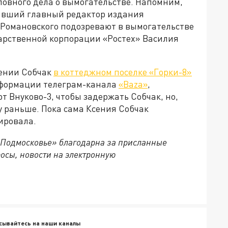
ловного дела о вымогательстве. Напомним,
бывший главный редактор издания
 Романовского подозревают в вымогательстве
дарственной корпорации «Ростех» Василия
сении Собчак
в коттеджном поселке «Горки-8»
нформации телеграм-канала
«Baza»
,
 Внуково-3, чтобы задержать Собчак, но,
ну раньше. Пока сама Ксения Собчак
ировала.
 Подмосковье» благодарна за присланные
осы, новости на электронную
сывайтесь на наши каналы