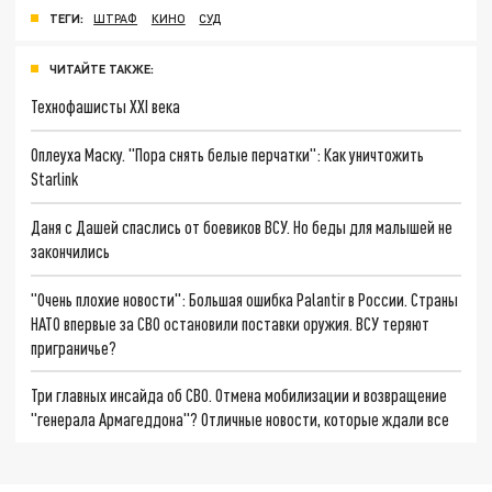
ТЕГИ:
ШТРАФ
КИНО
СУД
ЧИТАЙТЕ ТАКЖЕ:
Технофашисты XXI века
Оплеуха Маску. "Пора снять белые перчатки": Как уничтожить
Starlink
Даня с Дашей спаслись от боевиков ВСУ. Но беды для малышей не
закончились
"Очень плохие новости": Большая ошибка Palantir в России. Страны
НАТО впервые за СВО остановили поставки оружия. ВСУ теряют
приграничье?
Три главных инсайда об СВО. Отмена мобилизации и возвращение
"генерала Армагеддона"? Отличные новости, которые ждали все