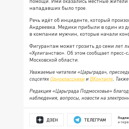
помощи. Ими оказались местные жители 43
нападавших было трое.
Речь идёт об инциденте, который произо
Андреевка. Медики прибыли в один из д
в компании мужчин, которые начали кон
Фигурантам может грозить до семи лет ли
«Хулиганство». Об этом сообщает пресс-
Московской области.
Уважаемые читатели «Царьграда», присоеди
соцсетях
Одноклассники
и
ВКонтакте
. Такж
Редакция «Царьграда Подмосковье» благод
наблюдения, вопросы, новости на электрон
Подпи
ДЗЕН
ТЕЛЕГРАМ
и перв