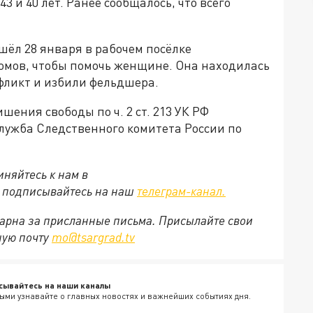
 и 40 лет. Ранее сообщалось, что всего
шёл 28 января в рабочем посёлке
омов, чтобы помочь женщине. Она находилась
фликт и избили фельдшера.
шения свободы по ч. 2 ст. 213 УК РФ
служба Следственного комитета России по
няйтесь к нам в
е подписывайтесь на наш
телеграм-канал.
арна за присланные письма. Присылайте свои
ную почту
mo@tsargrad.tv
сывайтесь на наши каналы
ыми узнавайте о главных новостях и важнейших событиях дня.