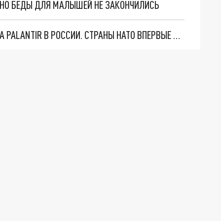
. НО БЕДЫ ДЛЯ МАЛЫШЕЙ НЕ ЗАКОНЧИЛИСЬ
"ОЧЕНЬ ПЛОХИЕ НОВОСТИ": БОЛЬШАЯ ОШИБКА PALANTIR В РОССИИ. СТРАНЫ НАТО ВПЕРВЫЕ ЗА СВО ОСТАНОВИЛИ ПОСТАВКИ ОРУЖИЯ. ВСУ ТЕРЯЮТ ПРИГРАНИЧЬЕ?