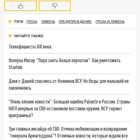
ТЕГИ:
ГРОЗА
ЛИВЕНЬ
ПРЕДУПРЕЖДЕНИЕ
ГРОЗА И ЛИВЕНЬ
ЧИТАЙТЕ ТАКЖЕ:
Технофашисты XXI века
Оплеуха Маску. "Пора снять белые перчатки": Как уничтожить
Starlink
Даня с Дашей спаслись от боевиков ВСУ. Но беды для малышей не
закончились
"Очень плохие новости": Большая ошибка Palantir в России. Страны
НАТО впервые за СВО остановили поставки оружия. ВСУ теряют
приграничье?
Три главных инсайда об СВО. Отмена мобилизации и возвращение
"генерала Армагеддона"? Отличные новости, которые ждали все