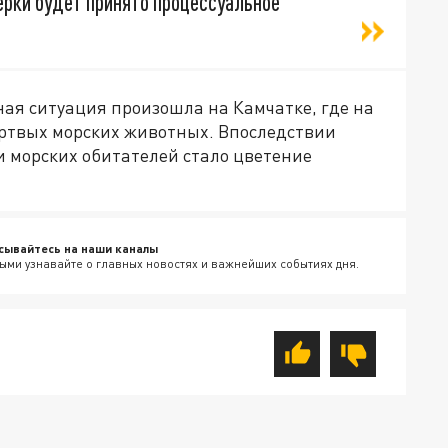
ерки будет принято процессуальное
ная ситуация произошла на Камчатке, где на
ёртвых морских животных. Впоследствии
и морских обитателей стало цветение
сывайтесь на наши каналы
ыми узнавайте о главных новостях и важнейших событиях дня.