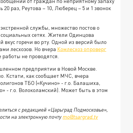
 сообщений от граждан по неприятному запаху
0 раз, Реутова – 10, Люберец – 5 и 1 звонок
экстренной службы, множество постов о
 социальных сетях. Жители Одинцова
й вкус горечи во рту. Одной из версий было
ами лесхозов. Но вчера
Комлесхоз опроверг
е работы не проводятся.
шленном предприятии в Новой Москве.
о. Кстати, как сообщает МЧС, вчера
олигонов ТБО («Кучино» - г.о. Балашиха,
о» - г.о. Волоколамский). Может быть в этом
делиться с редакцией «Царьград Подмосковье»,
ости на электронную почту
mo@tsargrad.tv