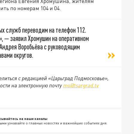
 региона Евгения Хромушина, жителям
ть по номерам 104 и 04.
ых служб переводим на телефон 112.
, — заявил Хромушин на оперативном
 Андрея Воробьёва с руководящим
авами округов.
делиться с редакцией «Царьград Подмосковье»,
ости на электронную почту
mo@tsargrad.tv
сывайтесь на наши каналы
ыми узнавайте о главных новостях и важнейших событиях дня.