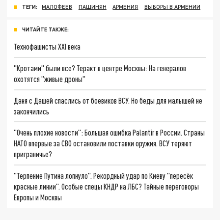
ТЕГИ:
МАЛОФЕЕВ
ПАШИНЯН
АРМЕНИЯ
ВЫБОРЫ В АРМЕНИИ
ЧИТАЙТЕ ТАКЖЕ:
Технофашисты XXI века
"Кротами" были все? Теракт в центре Москвы: На генералов
охотятся "живые дроны"
Даня с Дашей спаслись от боевиков ВСУ. Но беды для малышей не
закончились
"Очень плохие новости": Большая ошибка Palantir в России. Страны
НАТО впервые за СВО остановили поставки оружия. ВСУ теряют
приграничье?
"Терпение Путина лопнуло". Рекордный удар по Киеву "пересёк
красные линии". Особые спецы КНДР на ЛБС? Тайные переговоры
Европы и Москвы