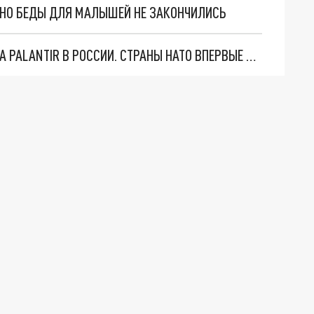
. НО БЕДЫ ДЛЯ МАЛЫШЕЙ НЕ ЗАКОНЧИЛИСЬ
"ОЧЕНЬ ПЛОХИЕ НОВОСТИ": БОЛЬШАЯ ОШИБКА PALANTIR В РОССИИ. СТРАНЫ НАТО ВПЕРВЫЕ ЗА СВО ОСТАНОВИЛИ ПОСТАВКИ ОРУЖИЯ. ВСУ ТЕРЯЮТ ПРИГРАНИЧЬЕ?