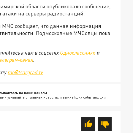
имирской области опубликовало сообщение,
ой атаки на серверы радиостанций.
я МЧС сообщает, что данная информация
йствительности. Подмосковные МЧСовцы пока
няйтесь к нам в соцсетях
Одноклассники
и
елеграм-канал
.
очту
mo@tsargrad.tv
сывайтесь на наши каналы
ыми узнавайте о главных новостях и важнейших событиях дня.