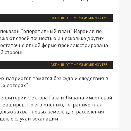
СКРИНШОТ T.ME/DIMSMIRNOV175
 показан "оперативный план" Израиля по
жают своей точностью и несколько других
 достаточно явной форме проиллюстрирована
й стороны.
СКРИНШОТ T.ME/DIMSMIRNOV175
х патриотов томятся без суда и следствия в
х лагерях".
территории Сектора Газа и Ливана имеет свой
 Баширов. По его мнению, "ограниченная
целью захват новых земель для расселения
ошлые случаи эскалации.