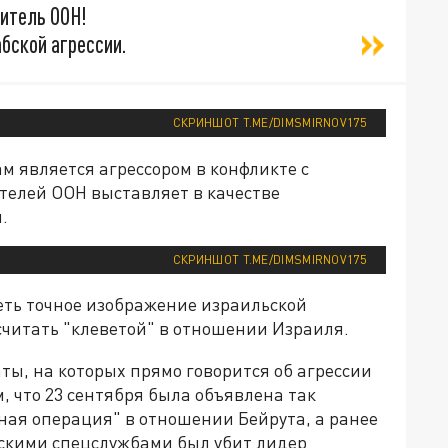
витель ООН!
абской агрессии.
СКРИНШОТ T.ME/DIMSMIRNOV175
ам является агрессором в конфликте с
телей ООН выставляет в качестве
.
СКРИНШОТ T.ME/DIMSMIRNOV175
ть точное изображение израильской
осчитать "клеветой" в отношении Израиля.
ы, на которых прямо говорится об агрессии
 что 23 сентября была объявлена так
ая операция" в отношении Бейрута, а ранее
скими спецслужбами был убит лидер