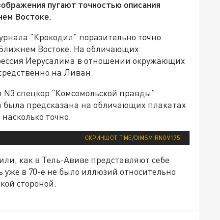
зображения пугают точностью описания
нем Востоке.
урнала "Крокодил" поразительно точно
Ближнем Востоке. На обличающих
грессия Иерусалима в отношении окружающих
осредственно на Ливан.
л N3 спецкор "Комсомольской правды"
я была предсказана на обличающих плакатах
 насколько точно.
СКРИНШОТ T.ME/DIMSMIRNOV175
или, как в Тель-Авиве представляют себе
ь уже в 70-е не было иллюзий относительно
кой стороной.