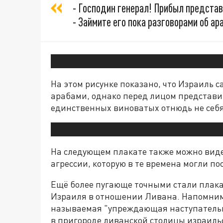
- Господин генерал! Прибыл предста
- Займите его пока разговорами об ар
На этом рисунке показано, что Израиль с
арабами, однако перед лицом представи
единственных виноватых отнюдь не себя
На следующем плакате также можно виде
агрессии, которую в те времена могли п
Ещё более пугающе точными стали плакат
Израиля в отношении Ливана. Напомним,
называемая "упреждающая наступательн
в пригороде ливанской столицы израиль