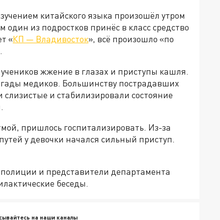
зучением китайского языка произошёл утром
м один из подростков принёс в класс средство
т «
КП — Владивосток
», всё произошло «по
.
 учеников жжение в глазах и приступы кашля.
игады медиков. Большинству пострадавших
и слизистые и стабилизировали состояние
.
мой, пришлось госпитализировать. Из-за
путей у девочки начался сильный приступ.
и полиции и представители департамента
илактические беседы.
сывайтесь на наши каналы