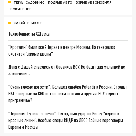
ТЕГИ:
САДОВНИК
ПОДРЫВ АВТО
ВЗРЫВ АВТОМОБИЛЯ
ПОКУШЕНИЕ
ЧИТАЙТЕ ТАКЖЕ:
Технофашисты XXI века
"Кротами" были все? Теракт в центре Москвы: На генералов
охотятся "живые дроны"
Даня с Дашей спаслись от боевиков ВСУ. Но беды для малышей не
закончились
"Очень плохие новости": Большая ошибка Palantir в России. Страны
НАТО впервые за СВО остановили поставки оружия. ВСУ теряют
приграничье?
"Терпение Путина лопнуло". Рекордный удар по Киеву "пересёк
красные линии". Особые спецы КНДР на ЛБС? Тайные переговоры
Европы и Москвы