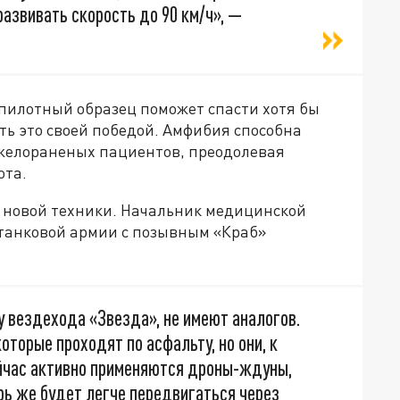
азвивать скорость до 90 км/ч», —
т пилотный образец поможет спасти хотя бы
ать это своей победой. Амфибия способна
яжелораненых пациентов, преодолевая
ота.
 новой техники. Начальник медицинской
 танковой армии с позывным «Краб»
у вездехода «Звезда», не имеют аналогов.
оторые проходят по асфальту, но они, к
йчас активно применяются дроны-ждуны,
рь же будет легче передвигаться через