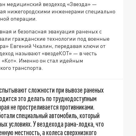
дан медицинский вездеход «Звезда» —
ная нижегородскими инженерами специально
нной операции.
ная и безопасная эвакуация раненых с
вали гражданские технологии под военные
ра» Евгений Чкалин, передавая ключи от
деход называют «вездеКОТ» — в честь
 «Кот». Именно он стал идейным
кого транспорта.
 испытывают сложности при вывозе раненых
ходится это делать по труднодоступным
орая не простреливается противниками.
ботали специальный автомобиль, который
ых условиях. У вездехода рама-лодка, что
нную местность, а колеса сверхнизкого