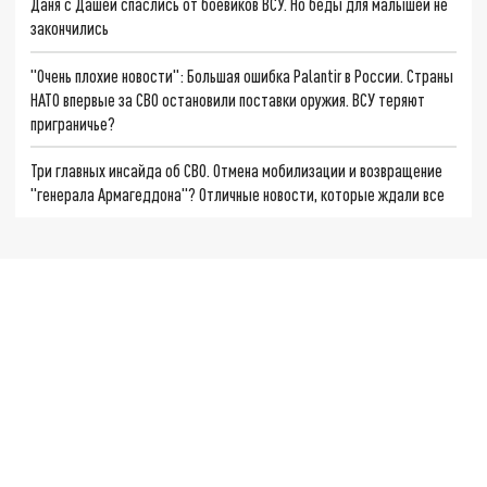
Даня с Дашей спаслись от боевиков ВСУ. Но беды для малышей не
закончились
"Очень плохие новости": Большая ошибка Palantir в России. Страны
НАТО впервые за СВО остановили поставки оружия. ВСУ теряют
приграничье?
Три главных инсайда об СВО. Отмена мобилизации и возвращение
"генерала Армагеддона"? Отличные новости, которые ждали все