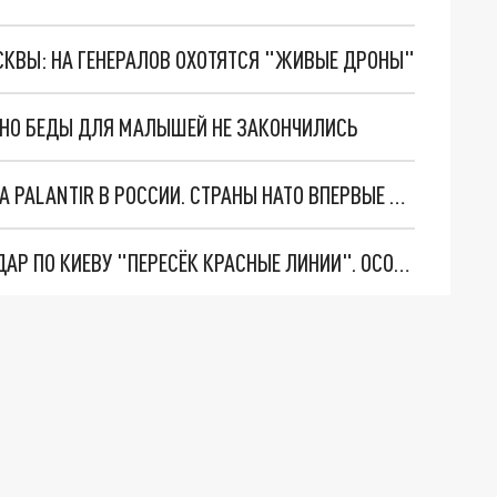
ОСКВЫ: НА ГЕНЕРАЛОВ ОХОТЯТСЯ "ЖИВЫЕ ДРОНЫ"
. НО БЕДЫ ДЛЯ МАЛЫШЕЙ НЕ ЗАКОНЧИЛИСЬ
"ОЧЕНЬ ПЛОХИЕ НОВОСТИ": БОЛЬШАЯ ОШИБКА PALANTIR В РОССИИ. СТРАНЫ НАТО ВПЕРВЫЕ ЗА СВО ОСТАНОВИЛИ ПОСТАВКИ ОРУЖИЯ. ВСУ ТЕРЯЮТ ПРИГРАНИЧЬЕ?
"ТЕРПЕНИЕ ПУТИНА ЛОПНУЛО". РЕКОРДНЫЙ УДАР ПО КИЕВУ "ПЕРЕСЁК КРАСНЫЕ ЛИНИИ". ОСОБЫЕ СПЕЦЫ КНДР НА ЛБС? ТАЙНЫЕ ПЕРЕГОВОРЫ ЕВРОПЫ И МОСКВЫ