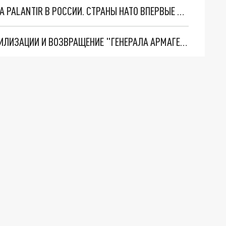
"ОЧЕНЬ ПЛОХИЕ НОВОСТИ": БОЛЬШАЯ ОШИБКА PALANTIR В РОССИИ. СТРАНЫ НАТО ВПЕРВЫЕ ЗА СВО ОСТАНОВИЛИ ПОСТАВКИ ОРУЖИЯ. ВСУ ТЕРЯЮТ ПРИГРАНИЧЬЕ?
ТРИ ГЛАВНЫХ ИНСАЙДА ОБ СВО. ОТМЕНА МОБИЛИЗАЦИИ И ВОЗВРАЩЕНИЕ "ГЕНЕРАЛА АРМАГЕДДОНА"? ОТЛИЧНЫЕ НОВОСТИ, КОТОРЫЕ ЖДАЛИ ВСЕ