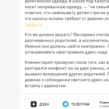
религиозной одежды в школе под Калугой.
носит непривычную одежду, — "не самый 
отметил, что навязывать детям строгие 
что каноны ислама требуют от девочек с
Lenta.ru
.
Кто же должен решать? Вассерман считает
разгневанных родителей, а исключитель
Именно они должны найти компромисс. П
устанавливать свои правила дресс-кода.
Комментарий прозвучал после того, как 
разгорелся конфликт из-за двух учениц,
вызвало возмущение других родителей. 
девочек о соблюдении светского дресс-к
встречу с адвокатом.
Подпи
ДЗЕН
ТЕЛЕГРАМ
и перв