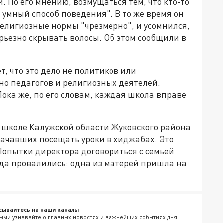
 По его мнению, возмущаться тем, что кто-то
умный способ поведения". В то же время он
религиозные нормы "чрезмерно", и усомнился,
ерьезно скрывать волосы. Об этом сообщили в
, что это дело не политиков или
но педагогов и религиозных деятелей.
ока же, по его словам, каждая школа вправе
в школе Калужской области Жуковского района
 начавших посещать уроки в хиджабах. Это
Попытки директора договориться с семьей
ода провалились: одна из матерей пришла на
сывайтесь на наши каналы
ыми узнавайте о главных новостях и важнейших событиях дня.