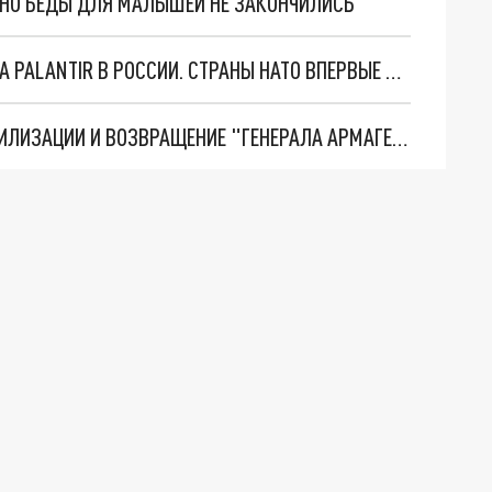
. НО БЕДЫ ДЛЯ МАЛЫШЕЙ НЕ ЗАКОНЧИЛИСЬ
"ОЧЕНЬ ПЛОХИЕ НОВОСТИ": БОЛЬШАЯ ОШИБКА PALANTIR В РОССИИ. СТРАНЫ НАТО ВПЕРВЫЕ ЗА СВО ОСТАНОВИЛИ ПОСТАВКИ ОРУЖИЯ. ВСУ ТЕРЯЮТ ПРИГРАНИЧЬЕ?
ТРИ ГЛАВНЫХ ИНСАЙДА ОБ СВО. ОТМЕНА МОБИЛИЗАЦИИ И ВОЗВРАЩЕНИЕ "ГЕНЕРАЛА АРМАГЕДДОНА"? ОТЛИЧНЫЕ НОВОСТИ, КОТОРЫЕ ЖДАЛИ ВСЕ