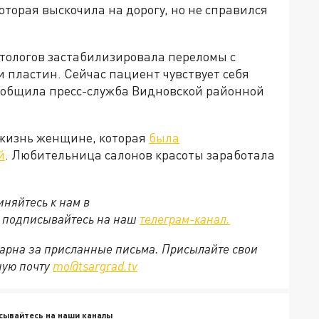
которая выскочила на дорогу, но не справился
тологов застабилизировала переломы с
пластин. Сейчас пациент чувствует себя
сообщила пресс-служба Видновской районной
 жизнь женщине, которая
была
й
. Любительница салонов красоты заработала
няйтесь к нам в
е подписывайтесь на наш
телеграм-канал.
арна за присланные письма. Присылайте свои
ную почту
mo@tsargrad.tv
сывайтесь на наши каналы