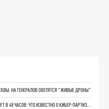
ОСКВЫ: НА ГЕНЕРАЛОВ ОХОТЯТСЯ "ЖИВЫЕ ДРОНЫ"
РУССКИЕ ХАКЕРЫ ОБЕЩАЛИ УНИЧТОЖИТЬ SWIFT В 48 ЧАСОВ: ЧТО ИЗВЕСТНО О КИБЕР-ПАРТИЗАНАХ