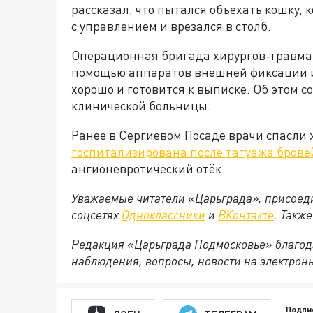
рассказал, что пытался объехать кошку, 
с управлением и врезался в столб.
Операционная бригада хирургов-травма
помощью аппаратов внешней фиксации и 
хорошо и готовится к выписке. Об этом 
клинической больницы.
Ранее в Сергиевом Посаде врачи спасли
госпитализирована после татуажа брове
ангионевротический отёк.
Уважаемые читатели «Царьграда», присоеди
соцсетях
Одноклассники
и
ВКонтакте
. Такж
Редакция «Царьграда Подмосковье» благод
наблюдения, вопросы, новости на электрон
Подпи