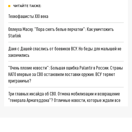
ЧИТАЙТЕ ТАКЖЕ:
Технофашисты XXI века
Оплеуха Маску. "Пора снять белые перчатки": Как уничтожить
Starlink
Даня с Дашей спаслись от боевиков ВСУ. Но беды для малышей не
закончились
"Очень плохие новости": Большая ошибка Palantir в России. Страны
НАТО впервые за СВО остановили поставки оружия. ВСУ теряют
приграничье?
Три главных инсайда об СВО. Отмена мобилизации и возвращение
"генерала Армагеддона"? Отличные новости, которые ждали все