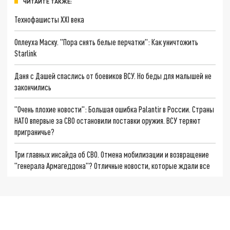
ЧИТАЙТЕ ТАКЖЕ:
Технофашисты XXI века
Оплеуха Маску. "Пора снять белые перчатки": Как уничтожить
Starlink
Даня с Дашей спаслись от боевиков ВСУ. Но беды для малышей не
закончились
"Очень плохие новости": Большая ошибка Palantir в России. Страны
НАТО впервые за СВО остановили поставки оружия. ВСУ теряют
приграничье?
Три главных инсайда об СВО. Отмена мобилизации и возвращение
"генерала Армагеддона"? Отличные новости, которые ждали все