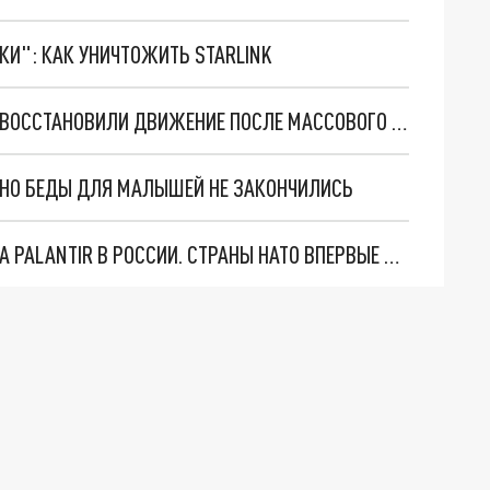
ТКИ": КАК УНИЧТОЖИТЬ STARLINK
НА ТРАССЕ М-11 МОСКВА - САНКТ-ПЕТЕРБУРГ ВОССТАНОВИЛИ ДВИЖЕНИЕ ПОСЛЕ МАССОВОГО ДТП
. НО БЕДЫ ДЛЯ МАЛЫШЕЙ НЕ ЗАКОНЧИЛИСЬ
"ОЧЕНЬ ПЛОХИЕ НОВОСТИ": БОЛЬШАЯ ОШИБКА PALANTIR В РОССИИ. СТРАНЫ НАТО ВПЕРВЫЕ ЗА СВО ОСТАНОВИЛИ ПОСТАВКИ ОРУЖИЯ. ВСУ ТЕРЯЮТ ПРИГРАНИЧЬЕ?