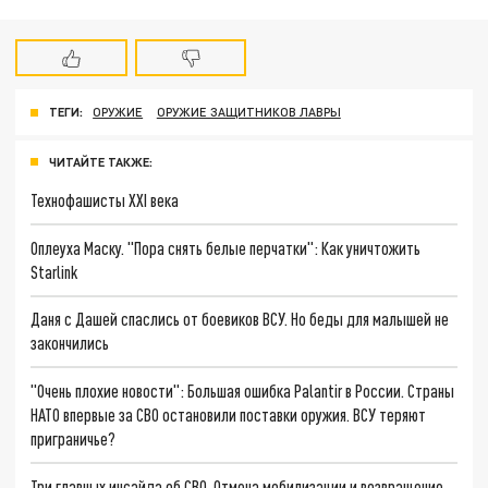
ТЕГИ:
ОРУЖИЕ
ОРУЖИЕ ЗАЩИТНИКОВ ЛАВРЫ
ЧИТАЙТЕ ТАКЖЕ:
Технофашисты XXI века
Оплеуха Маску. "Пора снять белые перчатки": Как уничтожить
Starlink
Даня с Дашей спаслись от боевиков ВСУ. Но беды для малышей не
закончились
"Очень плохие новости": Большая ошибка Palantir в России. Страны
НАТО впервые за СВО остановили поставки оружия. ВСУ теряют
приграничье?
Три главных инсайда об СВО. Отмена мобилизации и возвращение