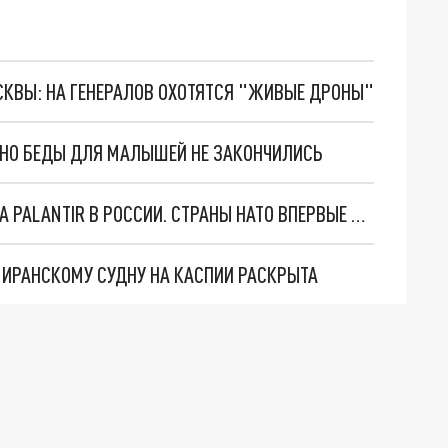
ОСКВЫ: НА ГЕНЕРАЛОВ ОХОТЯТСЯ "ЖИВЫЕ ДРОНЫ"
. НО БЕДЫ ДЛЯ МАЛЫШЕЙ НЕ ЗАКОНЧИЛИСЬ
"ОЧЕНЬ ПЛОХИЕ НОВОСТИ": БОЛЬШАЯ ОШИБКА PALANTIR В РОССИИ. СТРАНЫ НАТО ВПЕРВЫЕ ЗА СВО ОСТАНОВИЛИ ПОСТАВКИ ОРУЖИЯ. ВСУ ТЕРЯЮТ ПРИГРАНИЧЬЕ?
О ИРАНСКОМУ СУДНУ НА КАСПИИ РАСКРЫТА