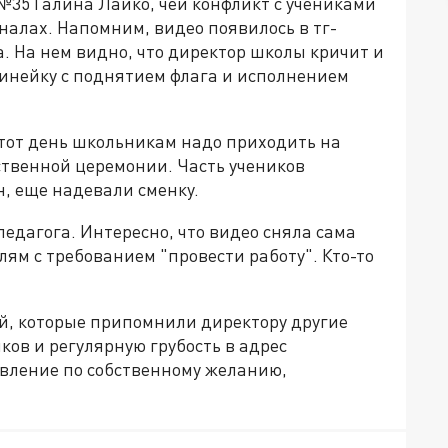
№35 Галина Лайко, чей конфликт с учениками
налах. Напомним, видео появилось в тг-
а. На нем видно, что директор школы кричит и
 линейку с поднятием флага и исполнением
тот день школьникам надо приходить на
ственной церемонии. Часть учеников
н, еще надевали сменку.
педагога. Интересно, что видео сняла сама
лям с требованием "провести работу". Кто-то
й, которые припомнили директору другие
ов и регулярную грубость в адрес
явление по собственному желанию,