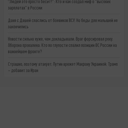
"Людей это просто бесит!": Кто и как создал миф о "высоких
зарплатах" в России
Даня с Дашей спаслись от боевиков ВСУ. Но беды для малышей не
закончились
Новости сильно хуже, чем докладывали. Враг форсировал реку.
Оборона провалена. Кто по глупости спалил позиции ВС России на
важнейшем фронте?
Страшно, поэтому атакует. Путин врежет Макрону Украиной. Трамп
– добавит за Иран