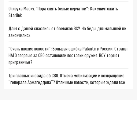
Оплеуха Маску. "Пора снять белые перчатки": Как уничтожить
Starlink
Даня с Дашей спаслись от боевиков ВСУ. Но беды для малышей не
закончились
"Очень плохие новости": Большая ошибка Palantir в России. Страны
НАТО впервые за СВО остановили поставки оружия. ВСУ теряют
приграничье?
Три главных инсайда об СВО. Отмена мобилизации и возвращение
"генерала Армагеддона"? Отличные новости, которые ждали все