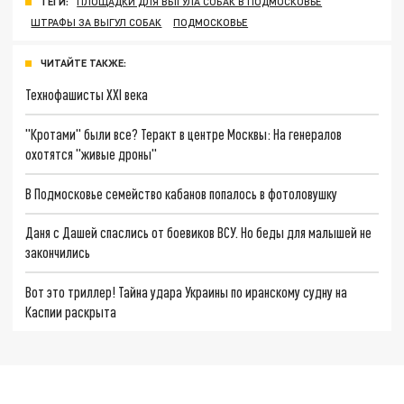
ТЕГИ:
ПЛОЩАДКИ ДЛЯ ВЫГУЛА СОБАК В ПОДМОСКОВЬЕ
ШТРАФЫ ЗА ВЫГУЛ СОБАК
ПОДМОСКОВЬЕ
ЧИТАЙТЕ ТАКЖЕ:
Технофашисты XXI века
"Кротами" были все? Теракт в центре Москвы: На генералов
охотятся "живые дроны"
В Подмосковье семейство кабанов попалось в фотоловушку
Даня с Дашей спаслись от боевиков ВСУ. Но беды для малышей не
закончились
Вот это триллер! Тайна удара Украины по иранскому судну на
Каспии раскрыта