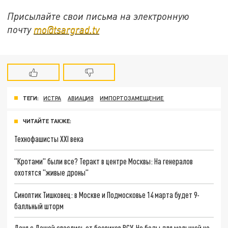
Присылайте свои письма на электронную
почту
mo@tsargrad.tv
ТЕГИ:
ИСТРА
АВИАЦИЯ
ИМПОРТОЗАМЕЩЕНИЕ
ЧИТАЙТЕ ТАКЖЕ:
Технофашисты XXI века
"Кротами" были все? Теракт в центре Москвы: На генералов
охотятся "живые дроны"
Синоптик Тишковец: в Москве и Подмосковье 14 марта будет 9-
балльный шторм
Даня с Дашей спаслись от боевиков ВСУ. Но беды для малышей не