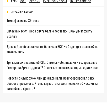
ТЕГИ:
ОСЫ
СКОЛИИ
ГИГАНТСКИЕ ОСЫ
НАШЕСТВИЕ ОС
ЧИТАЙТЕ ТАКЖЕ:
Технофашисты XXI века
Оплеуха Маску. "Пора снять белые перчатки": Как уничтожить
Starlink
Даня с Дашей спаслись от боевиков ВСУ. Но беды для малышей не
закончились
Три главных инсайда об СВО. Отмена мобилизации и возвращение
"генерала Армагеддона"? Отличные новости, которые ждали все
Новости сильно хуже, чем докладывали. Враг форсировал реку.
Оборона провалена. Кто по глупости спалил позиции ВС России на
важнейшем фронте?