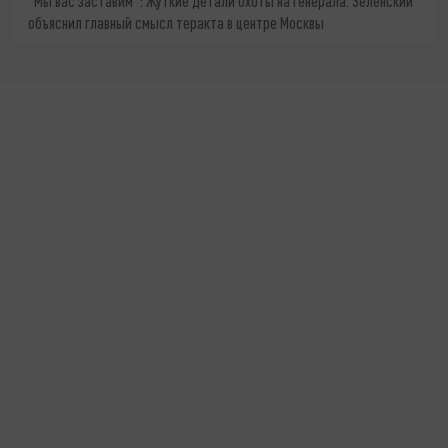
"Мы вас заставим": Жуткие детали охоты на генерала. Зеленский
объяснил главный смысл теракта в центре Москвы