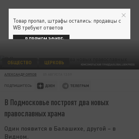
Товар пропал, штрафы остались: продавцы с
WB требуют ответов
В ПРЯМОМ ЭФИРЕ:
ОБЩЕСТВО
ЦЕРКОВЬ
КОМСОМОЛЬСКАЯ ПРАВДА/GLOBALLOOKPRESS
АЛЕКСАНДР ОРЛОВ
05 АВГУСТА 12:59
ПОДПИШИТЕСЬ:
В Подмосковье построят два новых
православных храма
Один появится в Балашихе, другой – в
Видном.