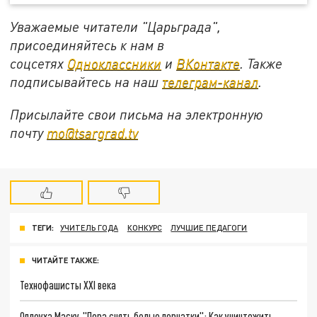
Уважаемые читатели "Царьграда",
присоединяйтесь к нам в
соцсетях
Одноклассники
и
ВКонтакте
. Также
подписывайтесь на наш
телеграм-канал
.
Присылайте свои письма на электронную
почту
mo@tsargrad.tv
ТЕГИ:
УЧИТЕЛЬ ГОДА
КОНКУРС
ЛУЧШИЕ ПЕДАГОГИ
ЧИТАЙТЕ ТАКЖЕ:
Технофашисты XXI века
Оплеуха Маску. "Пора снять белые перчатки": Как уничтожить