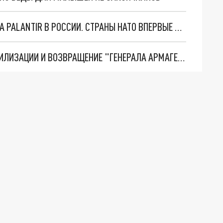
"ОЧЕНЬ ПЛОХИЕ НОВОСТИ": БОЛЬШАЯ ОШИБКА PALANTIR В РОССИИ. СТРАНЫ НАТО ВПЕРВЫЕ ЗА СВО ОСТАНОВИЛИ ПОСТАВКИ ОРУЖИЯ. ВСУ ТЕРЯЮТ ПРИГРАНИЧЬЕ?
ТРИ ГЛАВНЫХ ИНСАЙДА ОБ СВО. ОТМЕНА МОБИЛИЗАЦИИ И ВОЗВРАЩЕНИЕ "ГЕНЕРАЛА АРМАГЕДДОНА"? ОТЛИЧНЫЕ НОВОСТИ, КОТОРЫЕ ЖДАЛИ ВСЕ