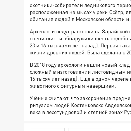
охотники-собиратели ледникового период
расположенная на мысах у реки Осётр, 
обитания людей в Московской области и
Археологи ведут раскопки на Зарайской с
специалисты обнаружили шесть подобных
23 и 16 тысячами лет назад). Первая так
жизни древних людей. Была сделана в 20
В 2018 году археологи нашли новый клад
сложный в изготовлении листовидным на
16 тысяч лет назад). Ещё в одном черепе
животного с фигурным навершием.
Учёные считают, что захоронение предме
ритуалом людей Костенковско Авдеевско
века в лесотундровой и степной зонах Р