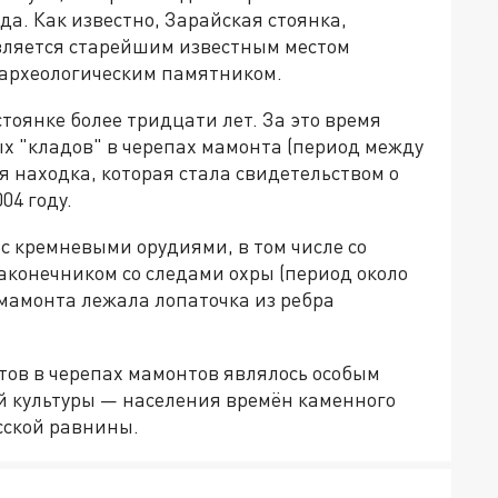
а. Как известно, Зарайская стоянка,
является старейшим известным местом
 археологическим памятником.
тоянке более тридцати лет. За это время
 "кладов" в черепах мамонта (период между
ая находка, которая стала свидетельством о
04 году.
 с кремневыми орудиями, в том числе со
конечником со следами охры (период около
 мамонта лежала лопаточка из ребра
тов в черепах мамонтов являлось особым
й культуры — населения времён каменного
усской равнины.