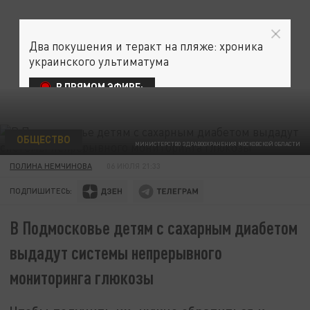
Два покушения и теракт на пляже: хроника
украинского ультиматума
В ПРЯМОМ ЭФИРЕ:
ОБЩЕСТВО
МИНИСТЕРСТВО ЗДРАВООХРАНЕНИЯ МОСКОВСКОЙ ОБЛАСТИ
ПОЛИНА НЕМЧИНОВА
06 ИЮЛЯ 21:33
ПОДПИШИТЕСЬ:
В Подмосковье детям с сахарным диабетом
выдадут системы непрерывного
мониторинга глюкозы