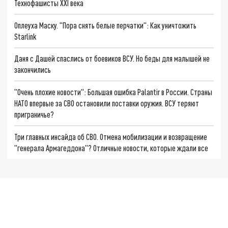
Технофашисты XXI века
Оплеуха Маску. "Пора снять белые перчатки": Как уничтожить
Starlink
Даня с Дашей спаслись от боевиков ВСУ. Но беды для малышей не
закончились
"Очень плохие новости": Большая ошибка Palantir в России. Страны
НАТО впервые за СВО остановили поставки оружия. ВСУ теряют
приграничье?
Три главных инсайда об СВО. Отмена мобилизации и возвращение
"генерала Армагеддона"? Отличные новости, которые ждали все