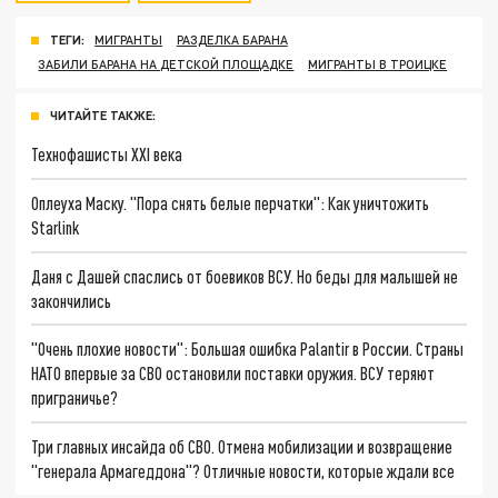
ТЕГИ:
МИГРАНТЫ
РАЗДЕЛКА БАРАНА
ЗАБИЛИ БАРАНА НА ДЕТСКОЙ ПЛОЩАДКЕ
МИГРАНТЫ В ТРОИЦКЕ
ЧИТАЙТЕ ТАКЖЕ:
Технофашисты XXI века
Оплеуха Маску. "Пора снять белые перчатки": Как уничтожить
Starlink
Даня с Дашей спаслись от боевиков ВСУ. Но беды для малышей не
закончились
"Очень плохие новости": Большая ошибка Palantir в России. Страны
НАТО впервые за СВО остановили поставки оружия. ВСУ теряют
приграничье?
Три главных инсайда об СВО. Отмена мобилизации и возвращение
"генерала Армагеддона"? Отличные новости, которые ждали все