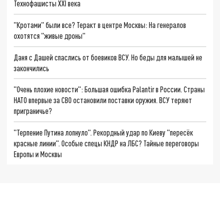
Технофашисты XXI века
"Кротами" были все? Теракт в центре Москвы: На генералов
охотятся "живые дроны"
Даня с Дашей спаслись от боевиков ВСУ. Но беды для малышей не
закончились
"Очень плохие новости": Большая ошибка Palantir в России. Страны
НАТО впервые за СВО остановили поставки оружия. ВСУ теряют
приграничье?
"Терпение Путина лопнуло". Рекордный удар по Киеву "пересёк
красные линии". Особые спецы КНДР на ЛБС? Тайные переговоры
Европы и Москвы