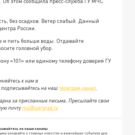
. Об этом сообщила пресс-служба ГУ МЧС
ть, без осадков. Ветер слабый. Данный
центра России.
е и пить больше воды. Отдавайте
осите головной убор.
фону «101» или единому телефону доверия ГУ
няйтесь к нам в
е подписывайтесь на наш
телеграм-канал.
арна за присланные письма. Присылайте свои
ную почту
mo@tsargrad.tv
сывайтесь на наши каналы
ыми узнавайте о главных новостях и важнейших событиях дня.