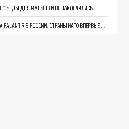
. НО БЕДЫ ДЛЯ МАЛЫШЕЙ НЕ ЗАКОНЧИЛИСЬ
"ОЧЕНЬ ПЛОХИЕ НОВОСТИ": БОЛЬШАЯ ОШИБКА PALANTIR В РОССИИ. СТРАНЫ НАТО ВПЕРВЫЕ ЗА СВО ОСТАНОВИЛИ ПОСТАВКИ ОРУЖИЯ. ВСУ ТЕРЯЮТ ПРИГРАНИЧЬЕ?