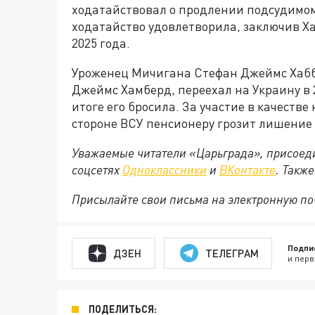
ходатайствовал о продлении подсудимому
ходатайство удовлетворила, заключив Ха
2025 года.
Уроженец Мичигана Стефан Джеймс Хабба
Джеймс Хамберд, переехал на Украину в 
итоге его бросила. За участие в качеств
стороне ВСУ пенсионеру грозит лишение с
Уважаемые читатели «Царьграда», присоеди
соцсетях
Одноклассники
и
ВКонтакте
. Такж
Присылайте свои письма на электронную п
Подпи
ДЗЕН
ТЕЛЕГРАМ
и перв
ПОДЕЛИТЬСЯ: