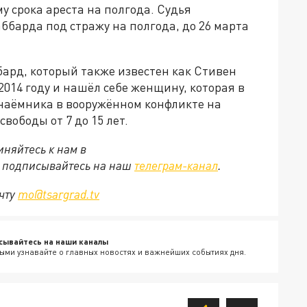
 срока ареста на полгода. Судья
ббарда под стражу на полгода, до 26 марта
рд, который также известен как Стивен
2014 году и нашёл себе женщину, которая в
е наёмника в вооружённом конфликте на
вободы от 7 до 15 лет.
няйтесь к нам в
е подписывайтесь на наш
телеграм-канал
.
очту
mo@tsargrad.tv
сывайтесь на наши каналы
ыми узнавайте о главных новостях и важнейших событиях дня.