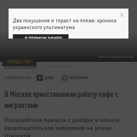
Два покушения и теракт на пляже: хроника
украинского ультиматума
В ПРЯМОМ ЭФИРЕ:
ПРЕСС-СЛУЖБА УВД ПО СВАО
ОБЩЕСТВО
КАРИНА РОМАНОВА
20 ОКТЯБРЯ 15:50
ПОДПИШИТЕСЬ:
В Москве приостановили работу кафе с
мигрантами
Полицейские пришли с рейдом в ночное
развлекательное заведение на улице
Широкой.