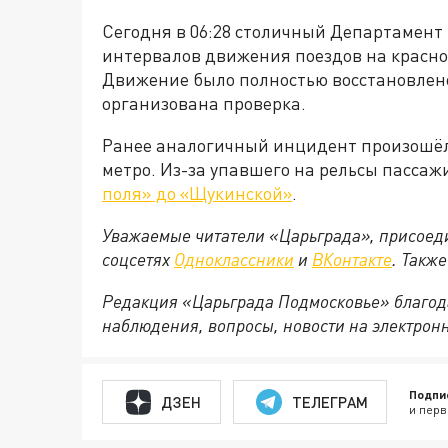
Сегодня в 06:28 столичный Департамент
интервалов движения поездов на красной
Движение было полностью восстановлено
организована проверка.
Ранее аналогичный инцидент произошёл
метро. Из-за упавшего на рельсы пасса
поля» до «Щукинской»
.
Уважаемые читатели «Царьграда», присоеди
соцсетях
Одноклассники
и
ВКонтакте
. Такж
Редакция «Царьграда Подмосковье» благод
наблюдения, вопросы, новости на электрон
Подпи
ДЗЕН
ТЕЛЕГРАМ
и перв