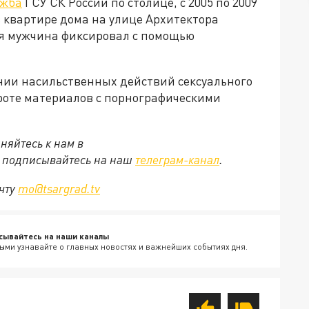
ужба
ГСУ СК России по столице, с 2005 по 2009
 квартире дома на улице Архитектора
ия мужчина фиксировал с помощью
ии насильственных действий сексуального
ороте материалов с порнографическими
няйтесь к нам в
е подписывайтесь на наш
телеграм-канал
.
очту
mo@tsargrad.tv
сывайтесь на наши каналы
ыми узнавайте о главных новостях и важнейших событиях дня.