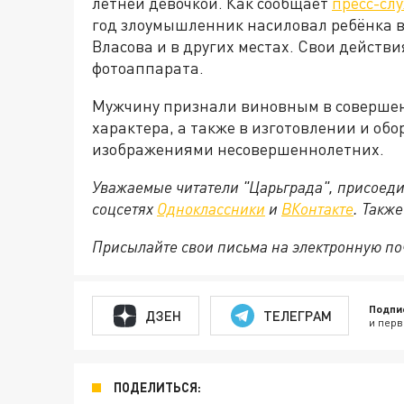
летней девочкой. Как сообщает
пресс-сл
год злоумышленник насиловал ребёнка в
Власова и в других местах. Свои действ
фотоаппарата.
Мужчину признали виновным в совершен
характера, а также в изготовлении и об
изображениями несовершеннолетних.
Уважаемые читатели "Царьграда", присоеди
соцсетях
Одноклассники
и
ВКонтакте
. Такж
Присылайте свои письма на электронную п
Подпи
ДЗЕН
ТЕЛЕГРАМ
и перв
ПОДЕЛИТЬСЯ: