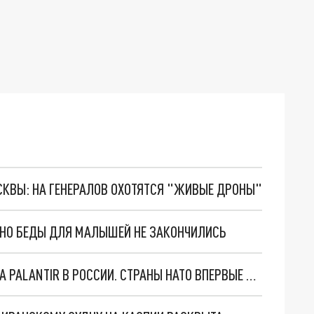
ОСКВЫ: НА ГЕНЕРАЛОВ ОХОТЯТСЯ "ЖИВЫЕ ДРОНЫ"
. НО БЕДЫ ДЛЯ МАЛЫШЕЙ НЕ ЗАКОНЧИЛИСЬ
"ОЧЕНЬ ПЛОХИЕ НОВОСТИ": БОЛЬШАЯ ОШИБКА PALANTIR В РОССИИ. СТРАНЫ НАТО ВПЕРВЫЕ ЗА СВО ОСТАНОВИЛИ ПОСТАВКИ ОРУЖИЯ. ВСУ ТЕРЯЮТ ПРИГРАНИЧЬЕ?