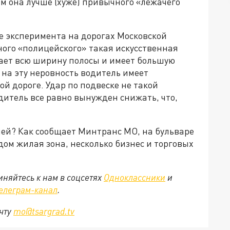
ем она лучше (хуже) привычного «лежачего
е эксперимента на дорогах Московской
шного «полицейского» такая искусственная
мает всю ширину полосы и имеет большую
 на эту неровность водитель имеет
ой дороге. Удар по подвеске не такой
дитель все равно вынужден снижать, что,
лей? Как сообщает Минтранс МО, на бульваре
ом жилая зона, несколько бизнес и торговых
няйтесь к нам в соцсетях
Одноклассники
и
елеграм-канал
.
очту
mo@tsargrad.tv