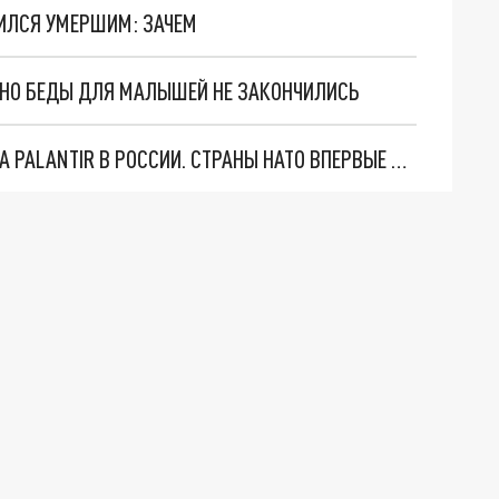
ИЛСЯ УМЕРШИМ: ЗАЧЕМ
. НО БЕДЫ ДЛЯ МАЛЫШЕЙ НЕ ЗАКОНЧИЛИСЬ
"ОЧЕНЬ ПЛОХИЕ НОВОСТИ": БОЛЬШАЯ ОШИБКА PALANTIR В РОССИИ. СТРАНЫ НАТО ВПЕРВЫЕ ЗА СВО ОСТАНОВИЛИ ПОСТАВКИ ОРУЖИЯ. ВСУ ТЕРЯЮТ ПРИГРАНИЧЬЕ?