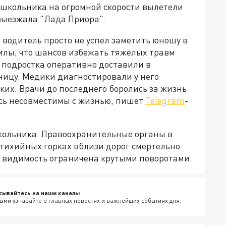
и школьника на огромной скорости вылетели
 выезжала "Лада Приора".
водитель просто не успел заметить юношу в
силы, что шансов избежать тяжёлых травм
 подростка оперативно доставили в
ицу. Медики диагностировали у него
их. Врачи до последнего боролись за жизнь
сь несовместимы с жизнью, пишет
Telegram
-
кольника. Правоохранительные органы в
стихийных горках вблизи дорог смертельно
де видимость ограничена крутыми поворотами.
сывайтесь на наши каналы
ыми узнавайте о главных новостях и важнейших событиях дня.