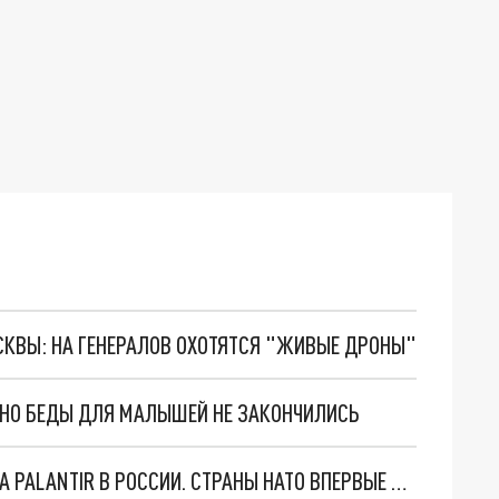
ОСКВЫ: НА ГЕНЕРАЛОВ ОХОТЯТСЯ "ЖИВЫЕ ДРОНЫ"
. НО БЕДЫ ДЛЯ МАЛЫШЕЙ НЕ ЗАКОНЧИЛИСЬ
"ОЧЕНЬ ПЛОХИЕ НОВОСТИ": БОЛЬШАЯ ОШИБКА PALANTIR В РОССИИ. СТРАНЫ НАТО ВПЕРВЫЕ ЗА СВО ОСТАНОВИЛИ ПОСТАВКИ ОРУЖИЯ. ВСУ ТЕРЯЮТ ПРИГРАНИЧЬЕ?