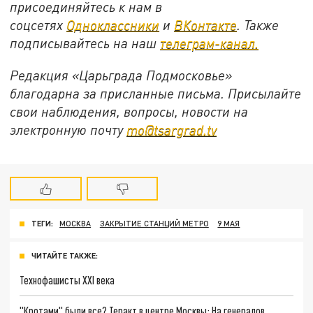
присоединяйтесь к нам в
соцсетях
Одноклассники
и
ВКонтакте
. Также
подписывайтесь на наш
телеграм-канал.
Редакция «Царьграда Подмосковье»
благодарна за присланные письма. Присылайте
свои наблюдения, вопросы, новости на
электронную почту
mo@tsargrad.tv
ТЕГИ:
МОСКВА
ЗАКРЫТИЕ СТАНЦИЙ МЕТРО
9 МАЯ
ЧИТАЙТЕ ТАКЖЕ:
Технофашисты XXI века
"Кротами" были все? Теракт в центре Москвы: На генералов